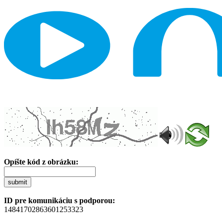
Opíšte kód z obrázku:
submit
ID pre komunikáciu s podporou:
14841702863601253323