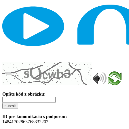
Opíšte kód z obrázku:
submit
ID pre komunikáciu s podporou:
14841702863768332202