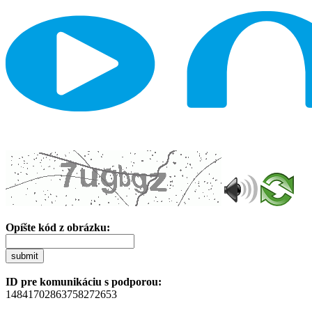
Opíšte kód z obrázku:
submit
ID pre komunikáciu s podporou:
14841702863758272653