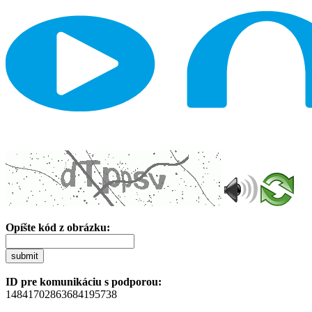
Opíšte kód z obrázku:
submit
ID pre komunikáciu s podporou:
14841702863684195738