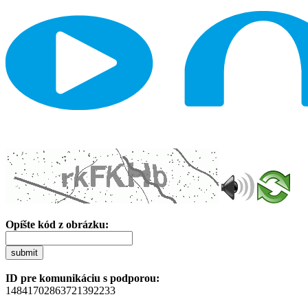
Opíšte kód z obrázku:
submit
ID pre komunikáciu s podporou:
14841702863721392233