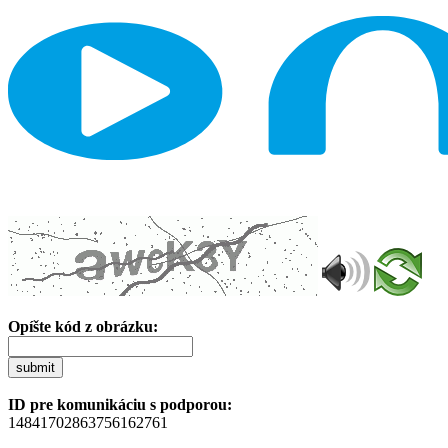
Opíšte kód z obrázku:
submit
ID pre komunikáciu s podporou:
14841702863756162761