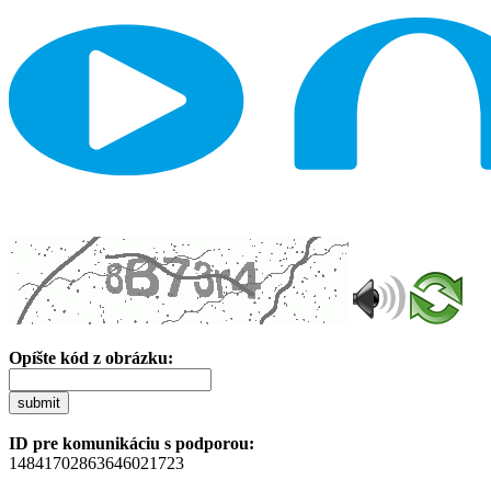
Opíšte kód z obrázku:
submit
ID pre komunikáciu s podporou:
14841702863646021723