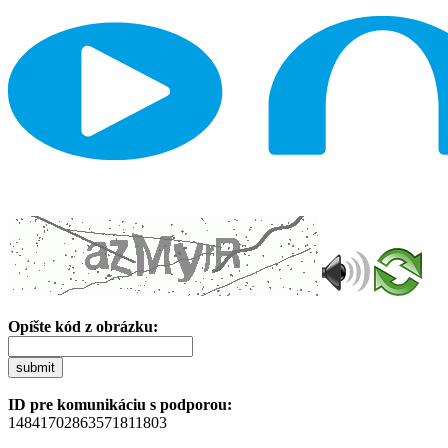
Opíšte kód z obrázku:
submit
ID pre komunikáciu s podporou:
14841702863571811803