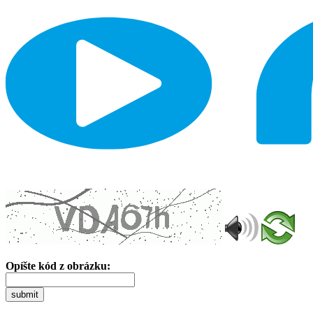
Opíšte kód z obrázku:
submit