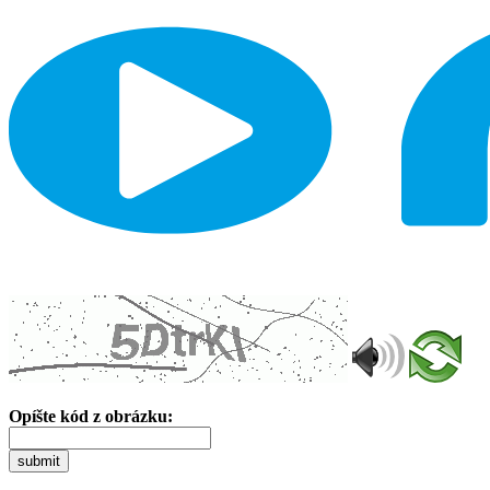
Opíšte kód z obrázku:
submit