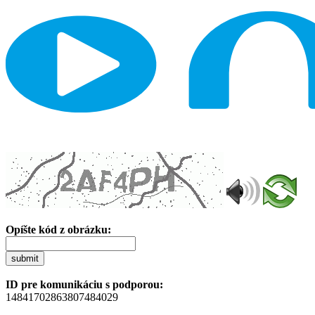
Opíšte kód z obrázku:
submit
ID pre komunikáciu s podporou:
14841702863807484029