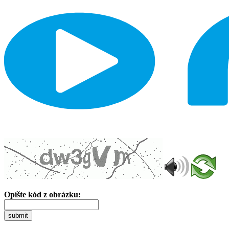
Opíšte kód z obrázku:
submit