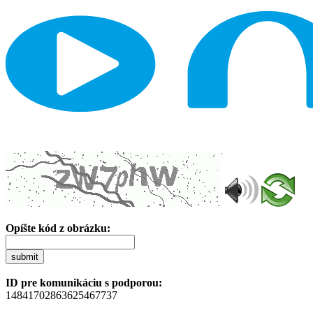
Opíšte kód z obrázku:
submit
ID pre komunikáciu s podporou:
14841702863625467737