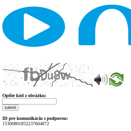
Opíšte kód z obrázku:
submit
ID pre komunikáciu s podporou:
15300801852237604872