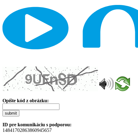
Opíšte kód z obrázku:
submit
ID pre komunikáciu s podporou:
14841702863860945657