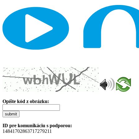
Opíšte kód z obrázku:
submit
ID pre komunikáciu s podporou:
14841702863717279211