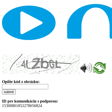
Opíšte kód z obrázku:
submit
ID pre komunikáciu s podporou:
15300801852278656824