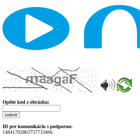
Opíšte kód z obrázku:
submit
ID pre komunikáciu s podporou:
14841702863757733466