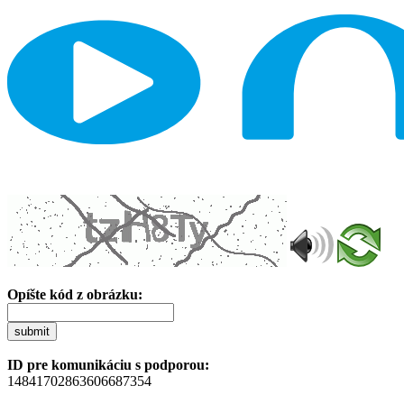
Opíšte kód z obrázku:
submit
ID pre komunikáciu s podporou:
14841702863606687354