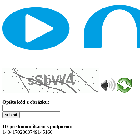
Opíšte kód z obrázku:
submit
ID pre komunikáciu s podporou:
14841702863749145166