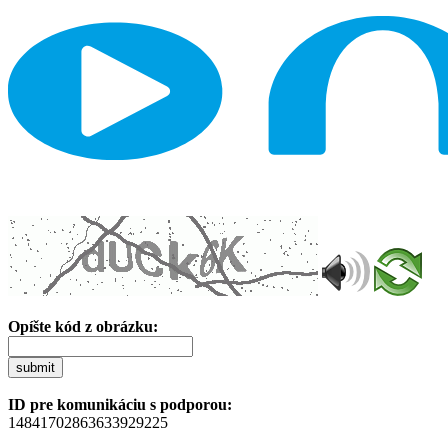
Opíšte kód z obrázku:
submit
ID pre komunikáciu s podporou:
14841702863633929225