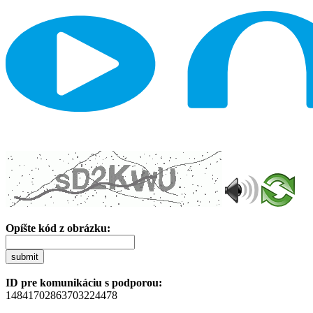
Opíšte kód z obrázku:
submit
ID pre komunikáciu s podporou:
14841702863703224478