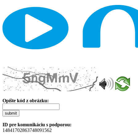
Opíšte kód z obrázku:
submit
ID pre komunikáciu s podporou:
14841702863748091562