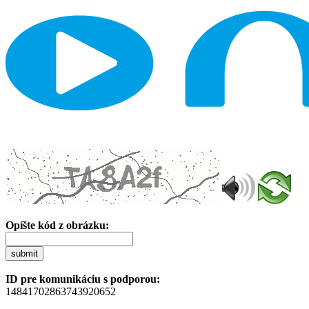
Opíšte kód z obrázku:
submit
ID pre komunikáciu s podporou:
14841702863743920652