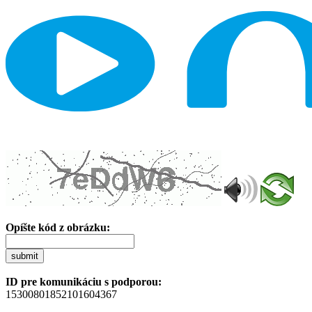
Opíšte kód z obrázku:
submit
ID pre komunikáciu s podporou:
15300801852101604367