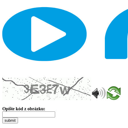
Opíšte kód z obrázku:
submit