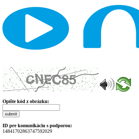
Opíšte kód z obrázku:
submit
ID pre komunikáciu s podporou:
14841702863747592029