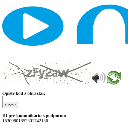
Opíšte kód z obrázku:
submit
ID pre komunikáciu s podporou:
15300801852301742136