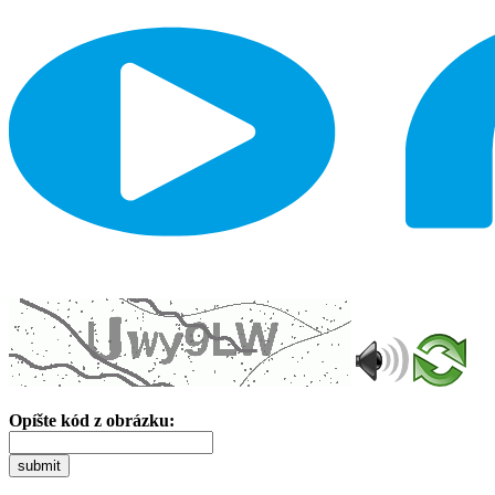
Opíšte kód z obrázku:
submit