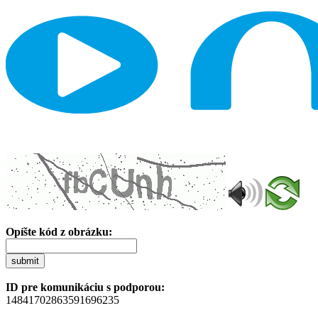
Opíšte kód z obrázku:
submit
ID pre komunikáciu s podporou:
14841702863591696235