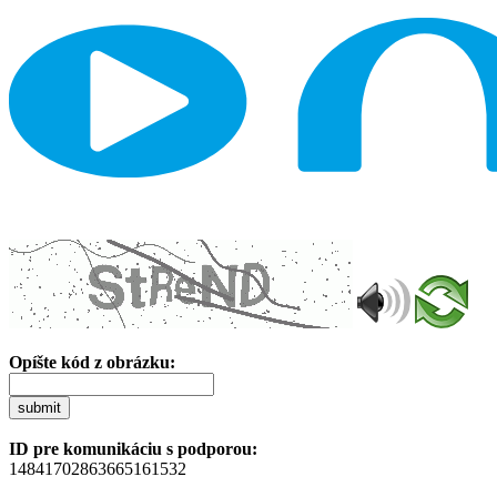
Opíšte kód z obrázku:
submit
ID pre komunikáciu s podporou:
14841702863665161532