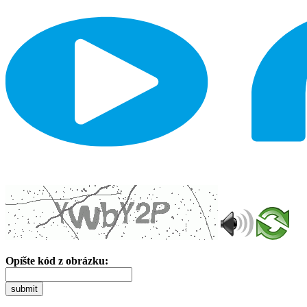
Opíšte kód z obrázku:
submit