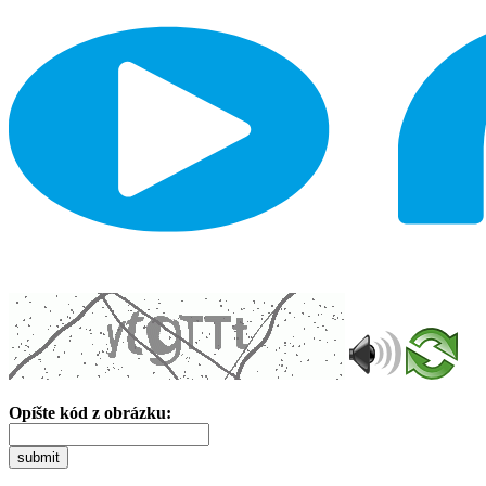
Opíšte kód z obrázku:
submit