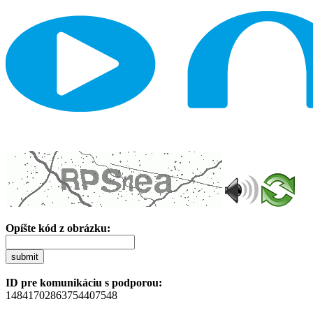
Opíšte kód z obrázku:
submit
ID pre komunikáciu s podporou:
14841702863754407548