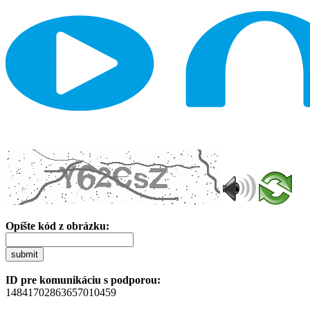
Opíšte kód z obrázku:
submit
ID pre komunikáciu s podporou:
14841702863657010459