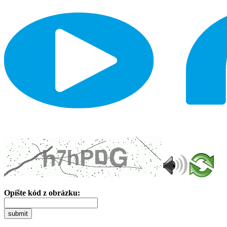
Opíšte kód z obrázku:
submit