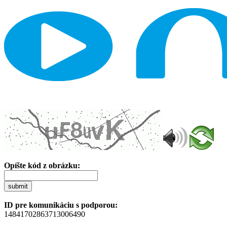
Opíšte kód z obrázku:
submit
ID pre komunikáciu s podporou:
14841702863713006490