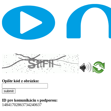
Opíšte kód z obrázku:
submit
ID pre komunikáciu s podporou:
14841702863734240637