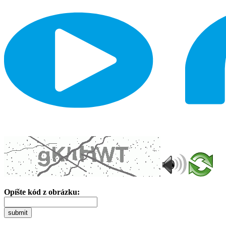
Opíšte kód z obrázku:
submit