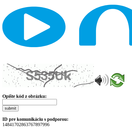
Opíšte kód z obrázku:
submit
ID pre komunikáciu s podporou:
14841702863767897996