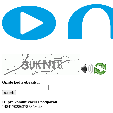
Opíšte kód z obrázku:
submit
ID pre komunikáciu s podporou:
14841702863787348028