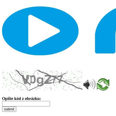
Opíšte kód z obrázku:
submit