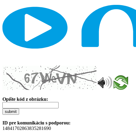
Opíšte kód z obrázku:
submit
ID pre komunikáciu s podporou:
14841702863835281690