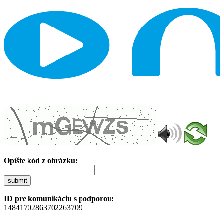
Opíšte kód z obrázku:
submit
ID pre komunikáciu s podporou:
14841702863702263709