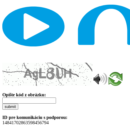
Opíšte kód z obrázku:
submit
ID pre komunikáciu s podporou:
14841702863598456794