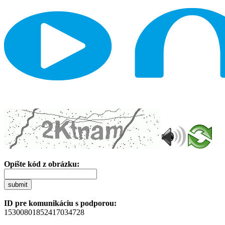
Opíšte kód z obrázku:
submit
ID pre komunikáciu s podporou:
15300801852417034728