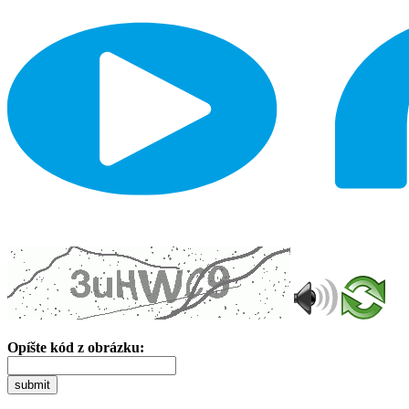
Opíšte kód z obrázku:
submit