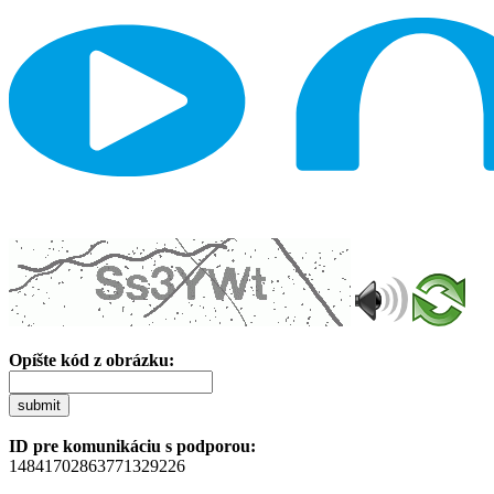
Opíšte kód z obrázku:
submit
ID pre komunikáciu s podporou:
14841702863771329226