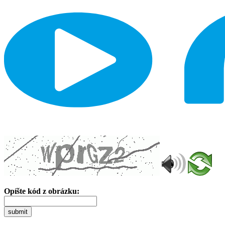
Opíšte kód z obrázku:
submit