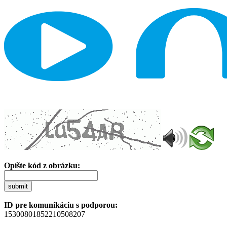
Opíšte kód z obrázku:
submit
ID pre komunikáciu s podporou:
15300801852210508207